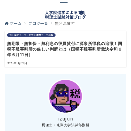
ホーム
ブログ一覧
無利息貸付
修士論文テーマ・研究計画書テーマ参考
無期限・無担保・無利息の役員貸付に源泉所得税の追徴！国
税不服審判所の厳しい判断とは（国税不服審判所裁決令和６
年６月11日）
2026年1月19日
izujun
税理士・東洋大学法学部教授