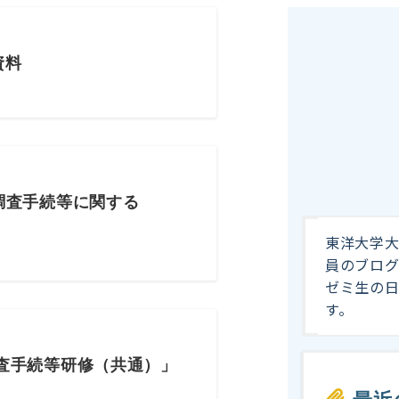
資料
調査手続等に関する
東洋大学
員のブログ
ゼミ生の
す。
査手続等研修（共通）」