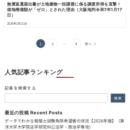
無償返還届出書が土地建物一括譲渡に係る譲渡所得を直撃！
借地権価額が「ゼロ」とされた理由（大阪地判令和7年1月17
日）
2026年1月21日
投
1
2
…
4
次へ
稿
の
人気記事ランキング
ペ
ー
記事を検索する
ジ
検索
送
り
最近の投稿 Recent Posts
データでわかる税理士試験免除希望者の状況【2026年版】（東
洋大学大学院法学研究科公法学・政治学専攻）