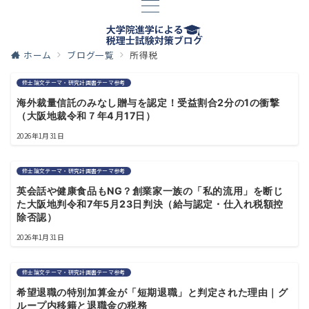
ホーム
ブログ一覧
所得税
修士論文テーマ・研究計画書テーマ参考
海外裁量信託のみなし贈与を認定！受益割合2分の1の衝撃
（大阪地裁令和７年4月17日）
2026年1月31日
修士論文テーマ・研究計画書テーマ参考
英会話や健康食品もNG？創業家一族の「私的流用」を断じ
た大阪地判令和7年5月23日判決（給与認定・仕入れ税額控
除否認）
2026年1月31日
修士論文テーマ・研究計画書テーマ参考
希望退職の特別加算金が「短期退職」と判定された理由｜グ
ループ内移籍と退職金の税務