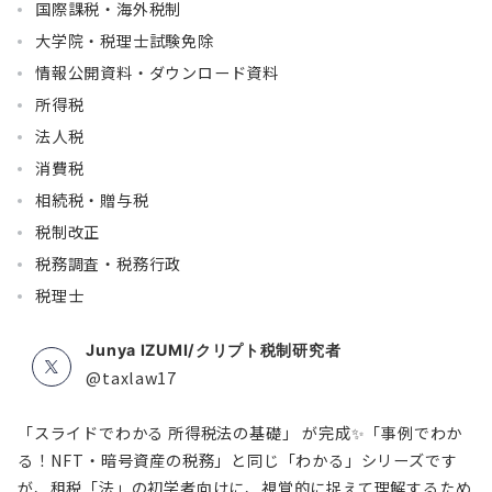
国際課税・海外税制
大学院・税理士試験免除
情報公開資料・ダウンロード資料
所得税
法人税
消費税
相続税・贈与税
税制改正
税務調査・税務行政
税理士
Junya IZUMI/クリプト税制研究者
@taxlaw17
「スライドでわかる 所得税法の基礎」 が完成✨「事例でわか
る！NFT・暗号資産の税務」と同じ「わかる」シリーズです
が、租税「法」の初学者向けに、視覚的に捉えて理解するため