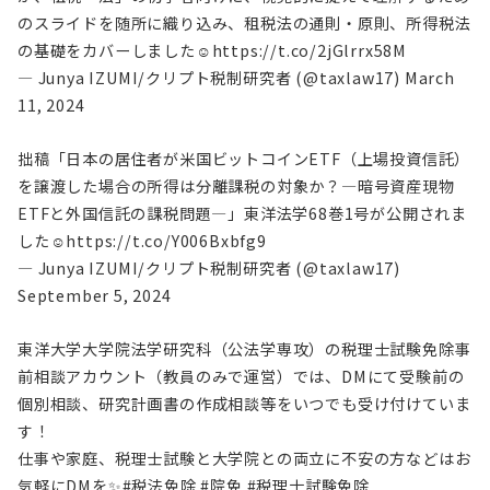
のスライドを随所に織り込み、租税法の通則・原則、所得税法
の基礎をカバーしました☺
https://t.co/2jGlrrx58M
— Junya IZUMI/クリプト税制研究者 (@taxlaw17)
March
11, 2024
拙稿「日本の居住者が米国ビットコインETF（上場投資信託）
を譲渡した場合の所得は分離課税の対象か？―暗号資産現物
ETFと外国信託の課税問題―」東洋法学68巻1号が公開されま
した☺
https://t.co/Y006Bxbfg9
— Junya IZUMI/クリプト税制研究者 (@taxlaw17)
September 5, 2024
東洋大学大学院法学研究科（公法学専攻）の税理士試験免除事
前相談アカウント（教員のみで運営）では、DMにて受験前の
個別相談、研究計画書の作成相談等をいつでも受け付けていま
す！
仕事や家庭、税理士試験と大学院との両立に不安の方などはお
気軽にDMを✨
#税法免除
#院免
#税理士試験免除