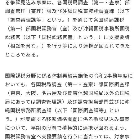
る争訟見込み事案は、各国税局調査（第一・査察）部
調査管理（審理）課及び沖縄国税事務所調査課（以下
「調査審理課等」という。）を通じて各国税局課税
（第一）部国税訟務官（室）及び沖縄国税事務所国税
訟務官（以下「国税訟務官室」という。）に支援要請
（相談を含む。）を行う等により連携が図られてきた
ところである。
国際課税分野に係る体制再編実施後の令和2事務年度に
おいても、各国税局調査（第一・査察）部国際調査課
（東京、大阪、名古屋及び関東信越国税局以外の国税
局にあっては調査管理課）及び調査担当部門並びに沖
縄国税事務所調査課（以下「国際調査課等」とい
う。）が実施する移転価格調査に係る争訟見込み事案
について、早期の段階で積極的に連携が図れるよう、
国税訟務官室へ支援要請を行うに当たっては、対象事