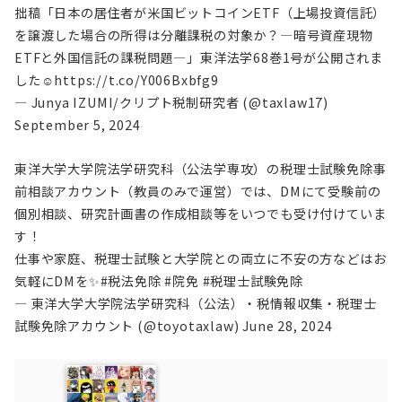
拙稿「日本の居住者が米国ビットコインETF（上場投資信託）
を譲渡した場合の所得は分離課税の対象か？―暗号資産現物
ETFと外国信託の課税問題―」東洋法学68巻1号が公開されま
した☺
https://t.co/Y006Bxbfg9
— Junya IZUMI/クリプト税制研究者 (@taxlaw17)
September 5, 2024
東洋大学大学院法学研究科（公法学専攻）の税理士試験免除事
前相談アカウント（教員のみで運営）では、DMにて受験前の
個別相談、研究計画書の作成相談等をいつでも受け付けていま
す！
仕事や家庭、税理士試験と大学院との両立に不安の方などはお
気軽にDMを✨
#税法免除
#院免
#税理士試験免除
— 東洋大学大学院法学研究科（公法）・税情報収集・税理士
試験免除アカウント (@toyotaxlaw)
June 28, 2024