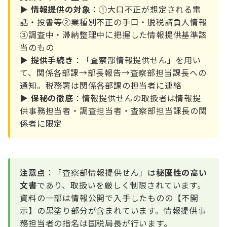
▶
情報提供の対象
：①大口不正が想定される電
話・投書等②業種別不正の手口・脱税請負人情報
③調査中・滞納整理中に把握した情報提供基準該
当のもの
▶
提供手続き
：「査察部情報提供せん」を用い
て、関係各部課→部長報告→査察部担当課長への
通知。税務署は関係各部課の担当者に連絡
▶
保秘の徹底
：情報提供せんの取扱者は情報提
供事務担当者・調査担当者・査察部担当課長の関
係者に限定
注意点
：「査察部情報提供せん」は
秘匿性の高い
文書
であり、取扱いを厳しく制限されています。
資料の一部は情報公開で入手したものの【不開
示】の黒塗り部分が含まれています。情報提供事
務担当者の指名は国税局長が行います。