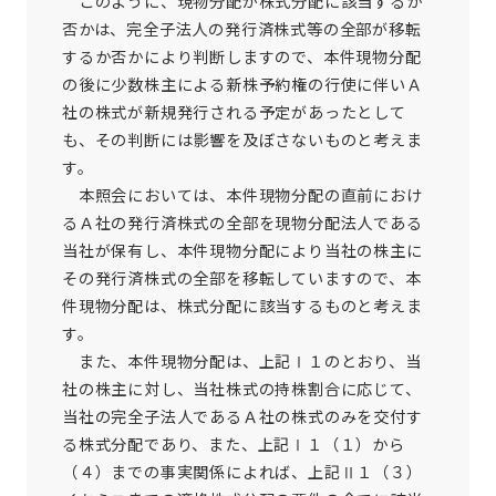
このように、現物分配が株式分配に該当するか
否かは、完全子法人の発行済株式等の全部が移転
するか否かにより判断しますので、本件現物分配
の後に少数株主による新株予約権の行使に伴いＡ
社の株式が新規発行される予定があったとして
も、その判断には影響を及ぼさないものと考えま
す。
本照会においては、本件現物分配の直前におけ
るＡ社の発行済株式の全部を現物分配法人である
当社が保有し、本件現物分配により当社の株主に
その発行済株式の全部を移転していますので、本
件現物分配は、株式分配に該当するものと考えま
す。
また、本件現物分配は、上記Ⅰ１のとおり、当
社の株主に対し、当社株式の持株割合に応じて、
当社の完全子法人であるＡ社の株式のみを交付す
る株式分配であり、また、上記Ⅰ１（１）から
（４）までの事実関係によれば、上記Ⅱ１（３）