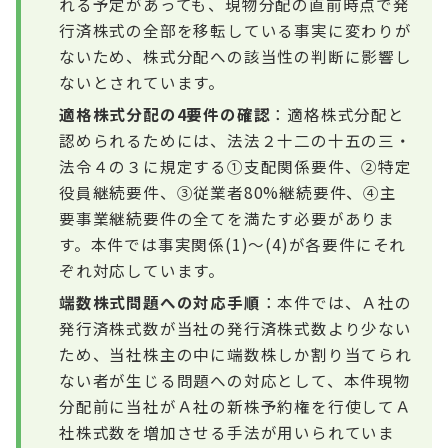
れる予定があっても、現物分配の直前時点で発
行済株式の全部を移転している事実に変わりが
ないため、株式分配への該当性の判断に影響し
ないとされています。
適格株式分配の4要件の確認
：適格株式分配と
認められるためには、法法２十二の十五の三・
法令４の３に規定する①支配関係要件、②特定
役員継続要件、③従業者80%継続要件、④主
要事業継続要件の全てを満たす必要がありま
す。本件では事実関係(1)〜(4)が各要件にそれ
ぞれ対応しています。
端数株式問題への対応手順
：本件では、Ａ社の
発行済株式数が当社の発行済株式数より少ない
ため、当社株主の中に端数株しか割り当てられ
ない者が生じる問題への対応として、本件現物
分配前に当社がＡ社の新株予約権を行使してＡ
社株式数を増加させる手法が用いられていま