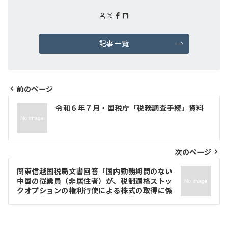
記事一覧
前のページ
投
令和６年７月・国税庁「税務調査手続」資料
稿
ナ
次のページ
ビ
ゲ
関東信越国税局文書回答「国内勤務期間のない
中国の従業員（非居住者）が、税制適格ストッ
ー
クオプションの権利行使による株式の取得に係
る経済的利益について、租税特別措置法第29
シ
条の2を適用せず、税制非適格ストックオプシ
ョンとして取り扱うことの可否について」決裁
ョ