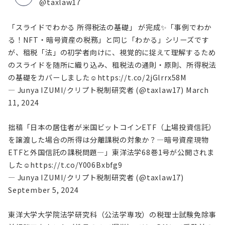
@taxlaw17
「スライドでわかる 所得税法の基礎」 が完成✨「事例でわか
る！NFT・暗号資産の税務」と同じ「わかる」シリーズです
が、租税「法」の初学者向けに、視覚的に捉えて理解するため
のスライドを随所に織り込み、租税法の通則・原則、所得税法
の基礎をカバーしました☺
https://t.co/2jGlrrx58M
— Junya IZUMI/クリプト税制研究者 (@taxlaw17)
March
11, 2024
拙稿「日本の居住者が米国ビットコインETF（上場投資信託）
を譲渡した場合の所得は分離課税の対象か？―暗号資産現物
ETFと外国信託の課税問題―」東洋法学68巻1号が公開されま
した☺
https://t.co/Y006Bxbfg9
— Junya IZUMI/クリプト税制研究者 (@taxlaw17)
September 5, 2024
東洋大学大学院法学研究科（公法学専攻）の税理士試験免除事