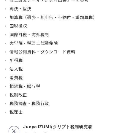
修士論文テーマ・研究計画書テーマ参考
判決・裁決
加算税（過少・無申告・不納付・重加算税）
国税徴収
国際課税・海外税制
大学院・税理士試験免除
情報公開資料・ダウンロード資料
所得税
法人税
消費税
相続税・贈与税
税制改正
税務調査・税務行政
税理士
Junya IZUMI/クリプト税制研究者