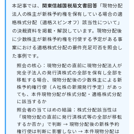
本記事では、
関東信越国税局文書回答
「現物分配
法人の株主が新株予約権を保有している場合の適
格株式分配（適格スピンオフ）該当性について」
の決裁資料を掲載・解説しています。現物分配後
に少数株主が新株予約権を行使する予定がある事
案における適格株式分配の要件充足可否を照会し
た事例です。
照会の核心：現物分配の直前に現物分配法人が
完全子法人の発行済株式の全部を保有し全部を
移転する場合、現物分配後の少数株主による新
株予約権行使（Ａ社株の新規発行予定）があっ
ても、本件現物分配が株式分配・適格株式分配
に該当するか
照会者の当てはめの結論：株式分配該当性は
「現物分配の直前に発行済株式等の全部が移転
するか否か」で判断 → 現物分配後の新株予約
権行使は判断に影響しない → 本件現物分配は