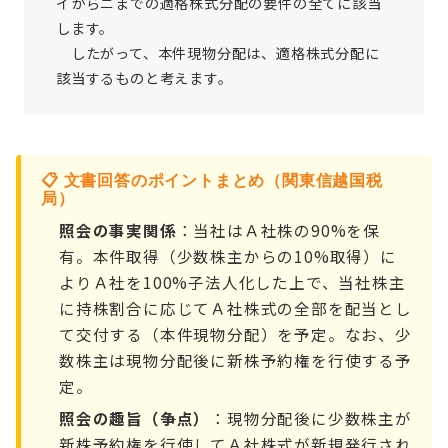
イからニまでの適格株式分配の要件の全てに該当
します。
したがって、本件現物分配は、適格株式分配に
該当するものと考えます。
📋 文書回答のポイントまとめ（関東信越国税
局）
照会の事実関係
：当社はＡ社株の90%を保
有。本件取得（少数株主からの10%取得）に
よりＡ社を100%子法人化した上で、当社株主
に持株割合に応じてＡ社株式の全部を配当とし
て交付する（本件現物分配）を予定。なお、少
数株主は現物分配後に新株予約権を行使する予
定。
照会の趣旨（争点）
：現物分配後に少数株主が
新株予約権を行使してＡ社株式が新規発行され