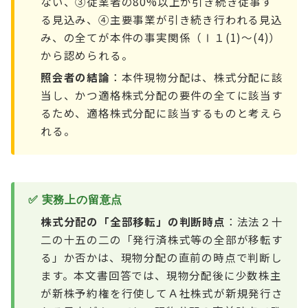
ない、③従業者の80%以上が引き続き従事す
る見込み、④主要事業が引き続き行われる見込
み、の全てが本件の事実関係（Ⅰ１(1)〜(4)）
から認められる。
照会者の結論
：本件現物分配は、株式分配に該
当し、かつ適格株式分配の要件の全てに該当す
るため、適格株式分配に該当するものと考えら
れる。
✅ 実務上の留意点
株式分配の「全部移転」の判断時点
：法法２十
二の十五の二の「発行済株式等の全部が移転す
る」か否かは、現物分配の直前の時点で判断し
ます。本文書回答では、現物分配後に少数株主
が新株予約権を行使してＡ社株式が新規発行さ