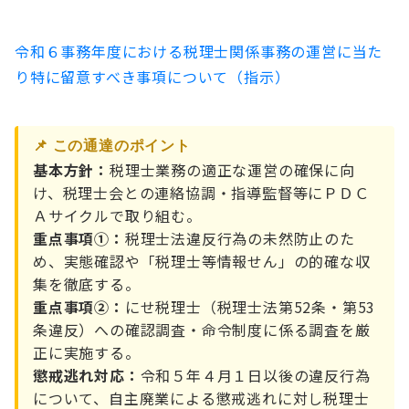
令和６事務年度における税理士関係事務の運営に当た
り特に留意すべき事項について（指示）
📌 この通達のポイント
基本方針：
税理士業務の適正な運営の確保に向
け、税理士会との連絡協調・指導監督等にＰＤＣ
Ａサイクルで取り組む。
重点事項①：
税理士法違反行為の未然防止のた
め、実態確認や「税理士等情報せん」の的確な収
集を徹底する。
重点事項②：
にせ税理士（税理士法第52条・第53
条違反）への確認調査・命令制度に係る調査を厳
正に実施する。
懲戒逃れ対応：
令和５年４月１日以後の違反行為
について、自主廃業による懲戒逃れに対し税理士