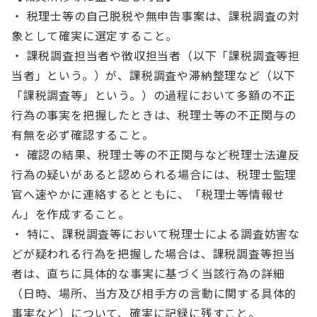
・ 税理士等の自己脱税や無申告事案は、課税調査の対
象として確実に選定すること。
・ 課税調査担当者や徴収担当者（以下「課税調査等担
当者」という。）が、課税調査や滞納整理など（以下
「課税調査等」という。）の過程において多額の不正
行為の事実を把握したときは、税理士等の不正関与の
有無を必ず確認すること。
・ 確認の結果、税理士等の不正関与など税理士法違反
行為の疑いがあると認められる場合には、税理士監理
官へ速やかに連絡するとともに、「税理士等情報せ
ん」を作成すること。
・ 特に、課税調査等において税理士による調査妨害な
どが疑われる行為を把握した場合は、課税調査等担当
者は、直ちに具体的な事実に基づく当該行為の詳細
（日時、場所、当方及び相手方の言動に関する具体的
事実など）について、確実に記録に残すこと。