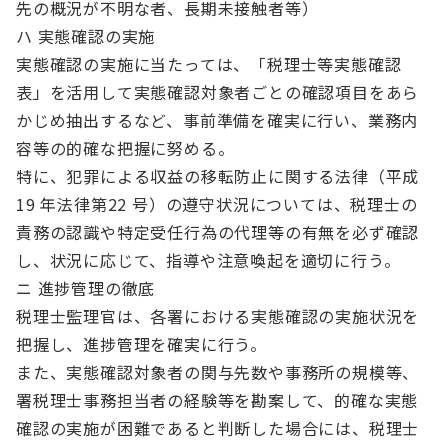
先の概況が不明な者、長期未接触者等）
ハ 実態確認の実施
実態確認の実施に当たっては、「税理士等実態確認
表」を活用して実態確認対象者ごとの確認項目をあら
かじめ抽出するなど、事前準備を確実に行い、業務内
容等の的確な把握に努める。
特に、犯罪による収益の移転防止に関する法律（平成
19 年法律第22 号）の遵守状況については、税理士の
責務の認識や特定受任行為の代理等の有無を必ず確認
し、状況に応じて、指導や注意喚起を適切に行う。
ニ 進捗管理の徹底
税理士監理官は、各署における実態確認の実施状況を
把握し、進捗管理を確実に行う。
また、実態確認対象者の関与先数や事務所の規模等、
署税理士事務担当者の経験等を勘案して、的確な実態
確認の実施が困難であると判断した場合には、税理士