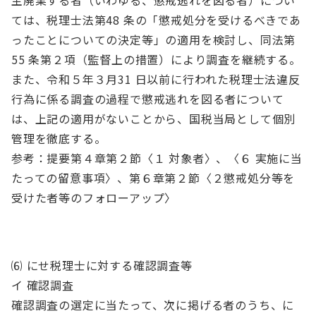
主廃業する者（いわゆる、懲戒逃れを図る者）につい
ては、税理士法第48 条の「懲戒処分を受けるべきであ
ったことについての決定等」の適用を検討し、同法第
55 条第２項（監督上の措置）により調査を継続する。
また、令和５年３月31 日以前に行われた税理士法違反
行為に係る調査の過程で懲戒逃れを図る者について
は、上記の適用がないことから、国税当局として個別
管理を徹底する。
参考：提要第４章第２節〈１ 対象者〉、〈６ 実施に当
たっての留意事項〉、第６章第２節〈２懲戒処分等を
受けた者等のフォローアップ〉
⑹ にせ税理士に対する確認調査等
イ 確認調査
確認調査の選定に当たって、次に掲げる者のうち、に