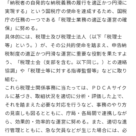
「納税者の自発的な納税義務の履行を適正かつ円滑に
実現する」という国税庁の使命を達成するため、国税
庁の任務の一つである「税理士業務の適正な運営の確
保」に努める。
具体的には、税理士及び税理士法人（以下「税理士
等」という。）が、その公共的使命を踏まえ、申告納
税制度の適正かつ円滑な運営に重要な役割を果たすよ
う、「税理士会（支部を含む。以下同じ。）との連絡
協調」や「税理士等に対する指導監督等」などに取り
組む。
これら税理士関係事務に当たっては、ＰＤＣＡサイク
ルに基づき、取組状況を適切に分析・評価した上で、
それを踏まえた必要な対応を行うなど、事務のやり方
の見直しも図るとともに、庁局・各局間で連携しなが
ら、効果的・効率的な運営に努める。また、適切な進
行管理とともに、急な欠員などが生じた場合には、必