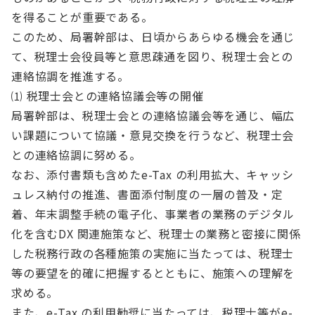
を得ることが重要である。
このため、局署幹部は、日頃からあらゆる機会を通じ
て、税理士会役員等と意思疎通を図り、税理士会との
連絡協調を推進する。
⑴ 税理士会との連絡協議会等の開催
局署幹部は、税理士会との連絡協議会等を通じ、幅広
い課題について協議・意見交換を行うなど、税理士会
との連絡協調に努める。
なお、添付書類も含めたe-Tax の利用拡大、キャッシ
ュレス納付の推進、書面添付制度の一層の普及・定
着、年末調整手続の電子化、事業者の業務のデジタル
化を含むDX 関連施策など、税理士の業務と密接に関係
した税務行政の各種施策の実施に当たっては、税理士
等の要望を的確に把握するとともに、施策への理解を
求める。
また、e-Tax の利用勧奨に当たっては、税理士等がe-