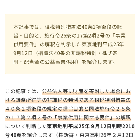
本記事では、租税特別措置法40条1項後段の趣
旨・目的と、施行令25条の17第2項2号の「事業
供用要件」の解釈を判示した東京地判平成25年
9月12日（措置法40条の非課税特例・株式寄
附・配当金の公益事業供用）を紹介します。
この記事では、
公益法人等に財産を寄附した場合にお
ける譲渡所得等の非課税の特例である租税特別措置法
４０条１項後段の規定の趣旨目的と同法施行令２５条
の１７第２項２号の「事業供用に関する要件」の解釈
について判断した
東京地判平成25年９月12日判時2210
号40頁
を紹介します（控訴審・東京高判26年２月12日