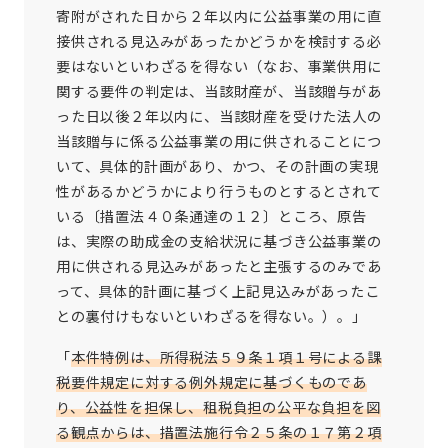
寄附がされた日から２年以内に公益事業の用に直
接供される見込みがあったかどうかを検討する必
要はないといわざるを得ない（なお、事業供用に
関する要件の判定は、当該財産が、当該贈与があ
った日以後２年以内に、当該財産を受けた法人の
当該贈与に係る公益事業の用に供されることにつ
いて、具体的計画があり、かつ、その計画の実現
性があるかどうかにより行うものとするとされて
いる〔措置法４０条通達の１２〕ところ、原告
は、実際の助成金の支給状況に基づき公益事業の
用に供される見込みがあったと主張するのみであ
って、具体的計画に基づく上記見込みがあったこ
との裏付けもないといわざるを得ない。）。」
「
本件特例は、所得税法５９条１項１号による課
税要件規定に対する例外規定に基づくものであ
り、公益性を担保し、租税負担の公平な負担を図
る観点からは、措置法施行令２５条の１７第２項