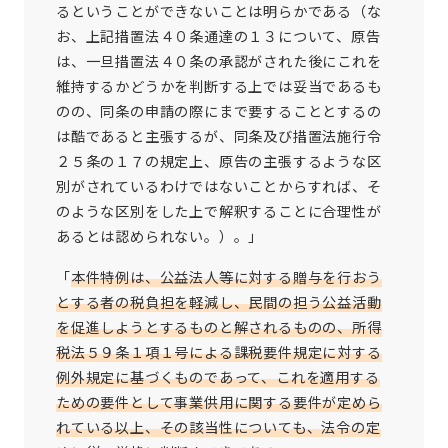
るということができないことは明らかである（な
お、上記措置法４０条通達の１３について、原告
は、一旦措置法４０条の承認がされた後にこれを
維持するかどうかを判断する上では妥当であるも
のの、同条の申請の際にまで要することとするの
は酷であると主張するが、同条及び措置法施行令
２５条の１７の規定上、原告の主張するような区
別がされているわけではないことからすれば、そ
のような区別をした上で解釈することに合理性が
あるとは認められない。）。」
「
本件特例は、公益法人等に対する贈与を行おう
とする者の税負担を軽減し、民間の担う公益活動
を促進しようとするものと解されるものの、所得
税法５９条１項１号による課税要件規定に対する
例外規定に基づくものであって、これを適用する
ための要件として事業供用に関する要件が定めら
れている以上、その該当性についても、法令の定