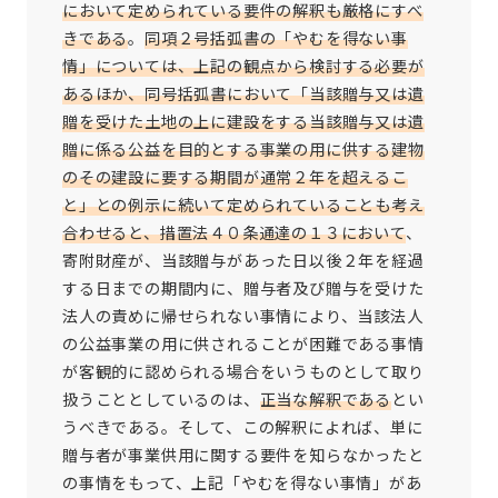
において定められている要件の解釈も厳格にすべ
きである
。
同項２号括弧書の「やむを得ない事
情」については、上記の観点から検討する必要が
あるほか、同号括弧書において「当該贈与又は遺
贈を受けた土地の上に建設をする当該贈与又は遺
贈に係る公益を目的とする事業の用に供する建物
のその建設に要する期間が通常２年を超えるこ
と」との例示に続いて定められていることも考え
合わせると、措置法４０条通達の１３において
、
寄附財産が、当該贈与があった日以後２年を経過
する日までの期間内に、贈与者及び贈与を受けた
法人の責めに帰せられない事情により、当該法人
の公益事業の用に供されることが困難である事情
が客観的に認められる場合をいうものとして取り
扱うこととしているのは、
正当な解釈である
とい
うべきである。そして、この解釈によれば、単に
贈与者が事業供用に関する要件を知らなかったと
の事情をもって、上記「やむを得ない事情」があ