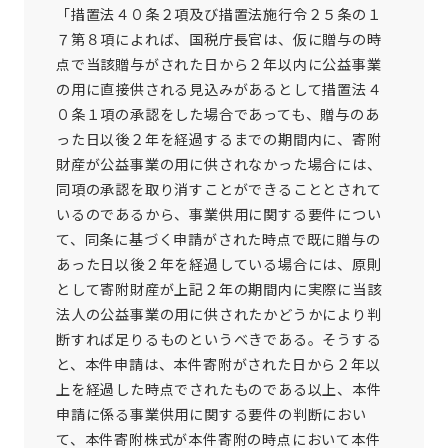
「措置法４０条２項及び措置法施行令２５条の１
７第８項によれば、国税庁長官は、仮に贈与の時
点で当該贈与がされた日から２年以内に公益事業
の用に直接供される見込みがあるとして措置法４
０条１項の承認をした場合であっても、贈与のあ
った日以後２年を経過するまでの期間内に、寄附
財産が公益事業の用に供されなかった場合には、
同項の承認を取り消すことができることとされて
いるのであるから、事業供用に関する要件につい
て、同条に基づく申請がされた時点で既に贈与の
あった日以後２年を経過している場合には、原則
として寄附財産が上記２年の期間内に実際に当該
法人の公益事業の用に供されたかどうかにより判
断すれば足りるものというべきである。そうする
と、本件申請は、本件寄附がされた日から２年以
上を経過した時点でされたものである以上、本件
申請に係る事業供用に関する要件の判断におい
て、本件寄附株式が本件寄附の時点において本件