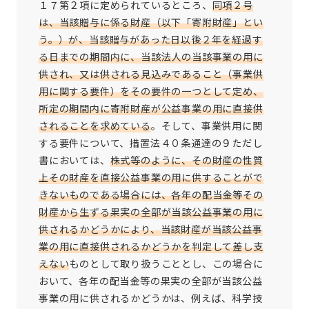
１７第２項に定められているところ、
同項２号
は、当該贈与に係る財産（以下「寄附財産」とい
う。）が、当該贈与があった日以後２年を経過す
る日までの期間内に、当該法人の当該事業の用に
供され、又は供される見込みであること（事業供
用に関する要件）をその要件の一つとして定め、
所定の期間内に寄附財産が公益事業の用に直接供
されることを求めている
。そして、事業供用に関
する要件について、措置法４０条通達の９ただし
書においては、
株式等のように、その財産の性質
上その財産を直接公益事業の用に供することがで
きないものである場合には、各年の配当金等その
財産から生ずる果実の全部が当該公益事業の用に
供されるかどうかにより、当該財産が当該公益事
業の用に直接供されるかどうかを判定して差し支
えない
ものとして取り扱うこととし、この場合に
おいて、各年の配当金等の果実の全部が当該公益
事業の用に供されるかどうかは、例えば、科学技