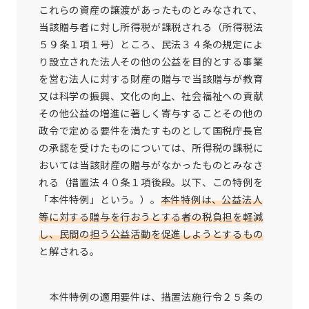
これらの資産の譲渡があったものとみなされて、
当該贈与者に対し所得税が課税される（所得税法
５９条１項１号）ところ、民法３４条の規定によ
り設立された法人その他の公益を目的とする事業
を営む法人に対する財産の贈与で当該贈与が教育
又は科学の振興、文化の向上、社会福祉への貢献
その他公益の増進に著しく寄与することその他の
政令で定める要件を満たすものとして国税庁長官
の承認を受けたものについては、所得税の課税に
おいては当該財産の贈与がなかったものとみなさ
れる（措置法４０条１項後段。以下、この特例を
「本件特例」という。）。
本件特例は、公益法人
等に対する贈与を行おうとする者の税負担を軽減
し、民間の担う公益活動を促進しようとするもの
と解される。
本件特例の適用要件は、措置法施行令２５条の