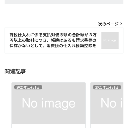
投
次のページ
稿
課税仕入れに係る支払対価の額の合計額が３万
円以上の取引につき、帳簿はあるも請求書等の
ナ
保存がないとして、消費税の仕入れ税額控除を
ビ
認めなかった裁決（国税不服審判所裁決令和４
年11月９日裁決事例集129集174頁）【調査中
ゲ
発言と修正申告案の影響・人的帰属・重加算
税】
ー
関連記事
シ
2026年1月31日
2026年1月31日
ョ
ン