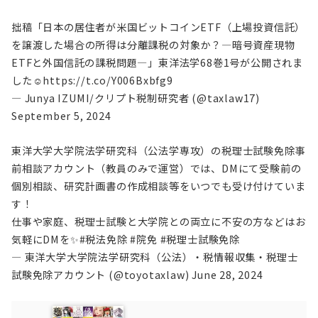
拙稿「日本の居住者が米国ビットコインETF（上場投資信託）
を譲渡した場合の所得は分離課税の対象か？―暗号資産現物
ETFと外国信託の課税問題―」東洋法学68巻1号が公開されま
した☺
https://t.co/Y006Bxbfg9
— Junya IZUMI/クリプト税制研究者 (@taxlaw17)
September 5, 2024
東洋大学大学院法学研究科（公法学専攻）の税理士試験免除事
前相談アカウント（教員のみで運営）では、DMにて受験前の
個別相談、研究計画書の作成相談等をいつでも受け付けていま
す！
仕事や家庭、税理士試験と大学院との両立に不安の方などはお
気軽にDMを✨
#税法免除
#院免
#税理士試験免除
— 東洋大学大学院法学研究科（公法）・税情報収集・税理士
試験免除アカウント (@toyotaxlaw)
June 28, 2024